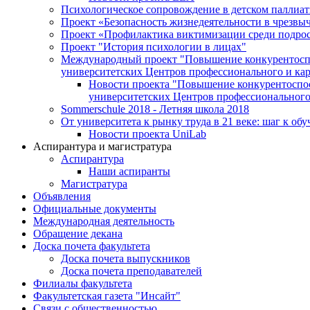
Психологическое сопровождение в детском паллиа
Проект «Безопасность жизнедеятельности в чрезвы
Проект «Профилактика виктимизации среди подро
Проект "История психологии в лицах"
Международный проект "Повышение конкурентоспос
университетских Центров профессионального и кар
Новости проекта "Повышение конкурентоспос
университетских Центров профессионального
Sommerschule 2018 - Летняя школа 2018
От университета к рынку труда в 21 веке: шаг к об
Новости проекта UniLab
Аспирантура и магистратура
Аспирантура
Наши аспиранты
Магистратура
Объявления
Официальные документы
Международная деятельность
Обращение декана
Доска почета факультета
Доска почета выпускников
Доска почета преподавателей
Филиалы факультета
Факультетская газета "Инсайт"
Связи с общественностью