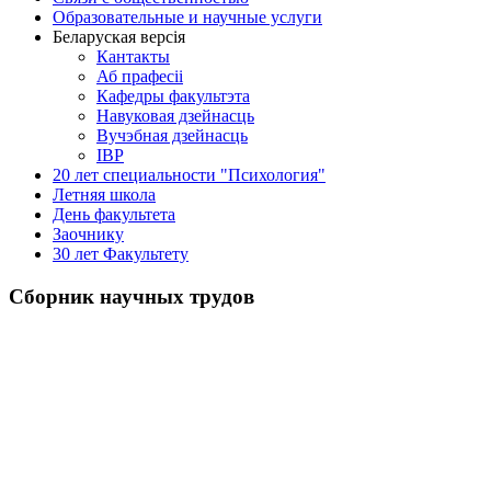
Образовательные и научные услуги
Беларуская версія
Кантакты
Аб прафесіі
Кафедры факультэта
Навуковая дзейнасць
Вучэбная дзейнасць
ІВР
20 лет специальности "Психология"
Летняя школа
День факультета
Заочнику
30 лет Факультету
Сборник научных трудов