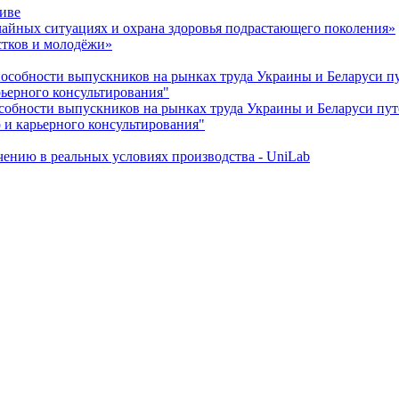
тиве
чайных ситуациях и охрана здоровья подрастающего поколения»
стков и молодёжи»
обности выпускников на рынках труда Украины и Беларуси пу
ьерного консультирования"
обности выпускников на рынках труда Украины и Беларуси пут
 и карьерного консультирования"
учению в реальных условиях производства - UniLab