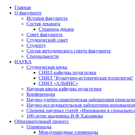
Главная
О факультете
История факультета
Состав деканата
Страница декана
Совет факультета
Студенческий совет
Студенту
Состав методического совета факультета
Специальности
НАУКА
Студенческая наука
СНИЛ кафедры педагогики
СНИЛ "Культурно-историческая психология"
СНИЛ «АЛЬЯНС»
Научная школа кафедры педагогики
Конференции
Научно-учебно-практическая лаборатория приклад
Научно-исследовательская лаборатория инновацио
Сборник научных статей «Инновации в социально-
100-летие академика И.Ф.Харламова
Образовательный процесс
Олимпиады
Международные олимпиады