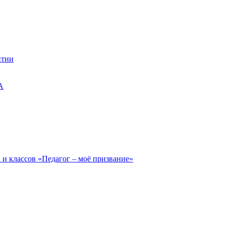
итии
А
 и классов «Педагог – моё призвание»