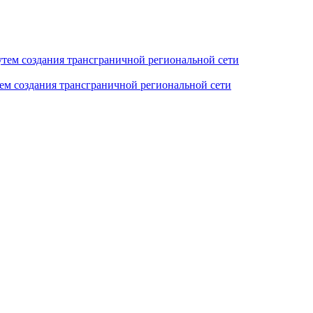
тем создания трансграничной региональной сети
ем создания трансграничной региональной сети