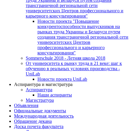
труда Украины и Беларуси путем создания
трансграничной региональной сети
университетских Центров профессионального и
карьерного консультирования"
Новости проекта "Повышение
конкурентоспособности выпускников на
рынках труда Украины и Беларуси путем
создания трансграничной региональной сети
университетских Центров
профессионального и карьерного
консультирования"
Sommerschule 2018 - Летняя школа 2018
От университета к рынку труда в 21 веке: шаг к
обучению в реальных условиях производства -
UniLab
Новости проекта UniLab
Аспирантура и магистратура
Аспирантура
Наши аспиранты
Магистратура
Объявления
Официальные документы
Международная деятельность
Обращение декана
Доска почета факультета