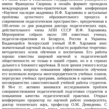
имени Франциска Скорины в онлайн формате проходила
международная научно-практическая онлайн конференция
«Научное наследие академика И.Ф. Харламова и актуальные
проблемы целостного образовательного процесса в
современном педагогическом пространстве», приуроченная к
100-летию со дня рождения доктора педагогических наук,
действительного члена АПН СССР И.Ф. Харламова.
Мероприятие собрало около 100 известных ученых,
педагогов-практиков из Беларуси, России и Украины.
Выдающийся белорусский ученый И.Ф. Харламов внес
значительный научный вклад в области разработки теоретико-
методических основ обучения и воспитания. Его работы
хорошо известны широкой научной и педагогической
общественности не только в нашей стране, но и в странах
дальнего и ближнего зарубежья. В поле зрения ученого всегда
находились вопросы повышения эффективности обучения:
его волновали вопросы многопредметности учебных планов,
перегрузки учебных программ, либерализм в оценке знаний,
несовершенство самостоятельной учебной работы студентов.
В 90-е гг. активно занимался исследованием проблем
совершенствования педагогической подготовки студентов и
повышения качества педагогической практики. Открыл
конференцию проректор по научной работе университета,
доктор технических наук, профессор О.М. Демиденко. С
приветственным словом перед участниками конференции