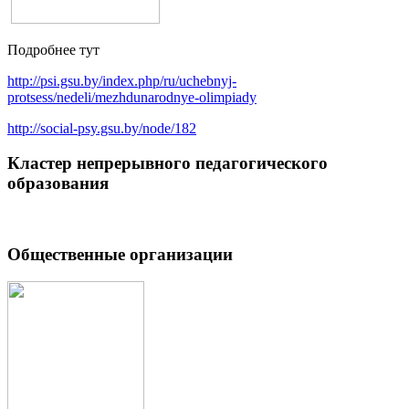
Подробнее тут
http://psi.gsu.by/index.php/ru/uchebnyj-
protsess/nedeli/mezhdunarodnye-olimpiady
http://social-psy.gsu.by/node/182
Кластер непрерывного педагогического
образования
Общественные организации