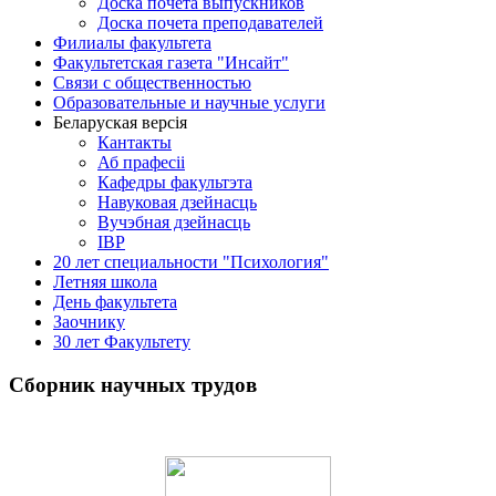
Доска почета выпускников
Доска почета преподавателей
Филиалы факультета
Факультетская газета "Инсайт"
Связи с общественностью
Образовательные и научные услуги
Беларуская версія
Кантакты
Аб прафесіі
Кафедры факультэта
Навуковая дзейнасць
Вучэбная дзейнасць
ІВР
20 лет специальности "Психология"
Летняя школа
День факультета
Заочнику
30 лет Факультету
Сборник научных трудов