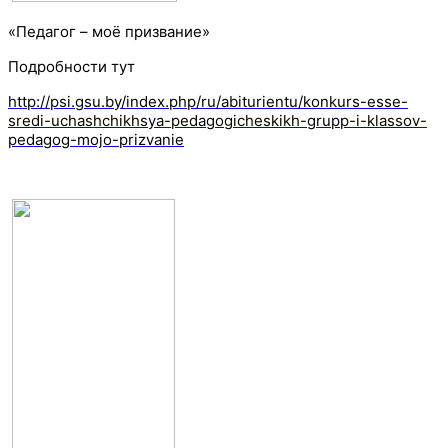
«Педагог – моё призвание»
Подробности тут
http://psi.gsu.by/index.php/ru/abiturientu/konkurs-esse-
sredi-uchashchikhsya-pedagogicheskikh-grupp-i-klassov-
pedagog-mojo-prizvanie