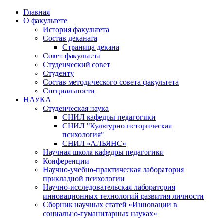
Главная
О факультете
История факультета
Состав деканата
Страница декана
Совет факультета
Студенческий совет
Студенту
Состав методического совета факультета
Специальности
НАУКА
Студенческая наука
СНИЛ кафедры педагогики
СНИЛ "Культурно-историческая
психология"
СНИЛ «АЛЬЯНС»
Научная школа кафедры педагогики
Конференции
Научно-учебно-практическая лаборатория
прикладной психологии
Научно-исследовательская лаборатория
инновационных технологий развития личности
Сборник научных статей «Инновации в
социально-гуманитарных науках»