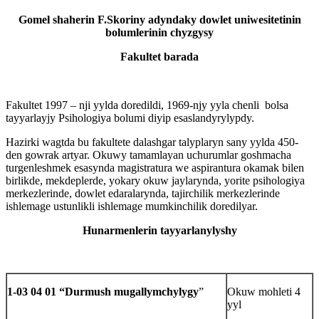
Gomel shaherin F.Skoriny adyndaky dowlet uniwesitetinin
bolumlerinin chyzgysy
Fakultet barada
Fakultet 1997 – nji yylda doredildi, 1969-njy yyla chenli bolsa
tayyarlayjy Psihologiya bolumi diyip esaslandyrylypdy.
Hazirki wagtda bu fakultete dalashgar talyplaryn sany yylda 450-
den gowrak artyar. Okuwy tamamlayan uchurumlar goshmacha
turgenleshmek esasynda magistratura we aspirantura okamak bilen
birlikde, mekdeplerde, yokary okuw jaylarynda, yorite psihologiya
merkezlerinde, dowlet edaralarynda, tajirchilik merkezlerinde
ishlemage ustunlikli ishlemage mumkinchilik doredilyar.
Hunarmenlerin tayyarlanylyshy
1-03 04 01 “Durmush mugallymchylygy
”
Okuw mohleti 4
yyl