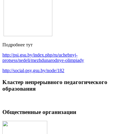
Подробнее тут
http://psi.gsu.by/index.php/ru/uchebnyj-
protsess/nedeli/mezhdunarodnye-olimpiady
http://social-psy.gsu.by/node/182
Кластер непрерывного педагогического
образования
Общественные организации