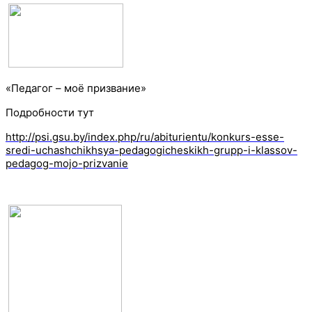
«Педагог – моё призвание»
Подробности тут
http://psi.gsu.by/index.php/ru/abiturientu/konkurs-esse-
sredi-uchashchikhsya-pedagogicheskikh-grupp-i-klassov-
pedagog-mojo-prizvanie