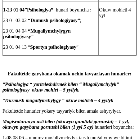
1-23 01 04”Psihologiya”
hunari boyuncha :
Okuw mohleti 4
yyl
23 01 03 02
“Dumush psihologiyasy”
;
23 01 04 04
“Mugallymchylygyn
psihologiyasy”
23 01 04 13 “
Sportyn psihologiyasy
”
Fakultetde gayybana okamak uchin tayyarlayan hunarler:
“Psihologiya “ yoriteleshdirmek bilen “ Mugallymchylyk”
psihologiyasy okuw mohlet – 5 yyllyk.
“Durmush mugallymchylygy “ okuw mohleti – 4 yyllyk
Fakultetde hunarler yokary tayyarlyk bilen amala ashyrylyar.
Magisraturanyn usti bilen (okuwyn gundizki gornushi) – 1 yyl,
о
kuwyn gayybana gornushi bilen (1 yyl 5 ay)
hunarleri boyuncha:
1-08 08 06 – umumy mugallymchylyk,taryh mugallymy we bilimi.