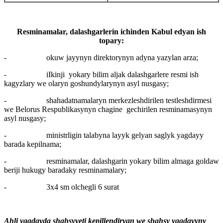
Resminamalar, dalashgarlerin ichinden Kabul edyan ish
topary:
- okuw jayynyn direktorynyn adyna yazylan arza;
- iIkinji yokary bilim aljak dalashgarlere resmi ish
kagyzlary we olaryn goshundylarynyn asyl nusgasy;
- shahadatnamalaryn merkezleshdirilen testleshdirmesi
we Belorus Respublikasynyn chagine gechirilen resminamasynyn
asyl nusgasy;
- ministrligin talabyna layyk gelyan saglyk yagdayy
barada kepilnama;
- resminamalar, dalashgarin yokary bilim almaga goldaw
beriji hukugy baradaky resminamalary;
- 3x4 sm olchegli 6 surat
Ahli yagdayda shahsyyeti kepillendiryan we shahsy yagdayyny