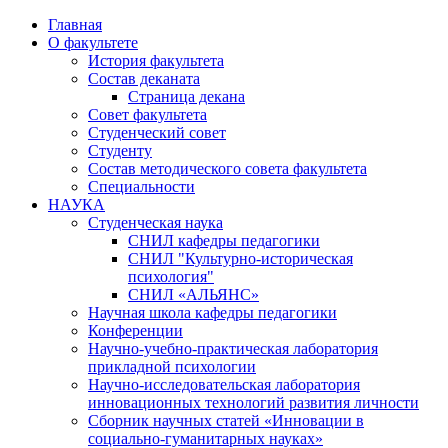
Главная
О факультете
История факультета
Состав деканата
Страница декана
Совет факультета
Студенческий совет
Студенту
Состав методического совета факультета
Специальности
НАУКА
Студенческая наука
СНИЛ кафедры педагогики
СНИЛ "Культурно-историческая
психология"
СНИЛ «АЛЬЯНС»
Научная школа кафедры педагогики
Конференции
Научно-учебно-практическая лаборатория
прикладной психологии
Научно-исследовательская лаборатория
инновационных технологий развития личности
Сборник научных статей «Инновации в
социально-гуманитарных науках»