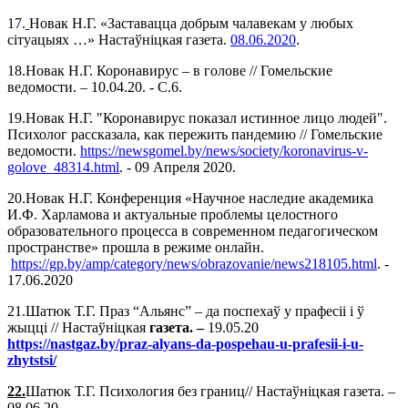
17.
Новак Н.Г. «Заставацца добрым чалавекам у любых
сiтуацыях …» Настаўніцкая газета.
08.06.2020
.
18.Новак Н.Г. Коронавирус – в голове // Гомельские
ведомости. – 10.04.20. - С.6.
19.Новак Н.Г. "Коронавирус показал истинное лицо людей".
Психолог рассказала, как пережить пандемию // Гомельские
ведомости.
https://newsgomel.by/news/society/koronavirus-v-
golove_48314.html
. - 09 Апреля 2020.
20.Новак Н.Г. Конференция «Научное наследие академика
И.Ф. Харламова и актуальные проблемы целостного
образовательного процесса в современном педагогическом
пространстве» прошла в режиме онлайн.
https://gp.by/amp/category/news/obrazovanie/news218105.html
. -
17.06.2020
21.Шатюк Т.Г. Праз “Альянс” – да поспехаў у прафесіі і ў
жыцці // Настаўніцкая
газета. –
19.05.20
https://nastgaz.by/praz-alyans-da-pospehau-u-prafesii-i-u-
zhytstsi/
22.
Шатюк Т.Г. Психология без границ// Настаўніцкая газета. –
08.06.20.