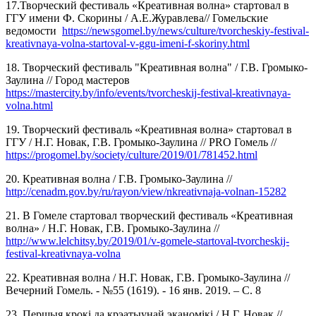
17.Творческий фестиваль «Креативная волна» стартовал в
ГГУ имени Ф. Скорины / А.Е.Журавлева// Гомельские
ведомости
https://newsgomel.by/news/culture/tvorcheskiy-festival-
kreativnaya-volna-startoval-v-ggu-imeni-f-skoriny.html
18. Творческий фестиваль "Креативная волна" / Г.В. Громыко-
Заулина // Город мастеров
https://mastercity.by/info/events/tvorcheskij-festival-kreativnaya-
volna.html
19. Творческий фестиваль «Креативная волна» стартовал в
ГГУ / Н.Г. Новак, Г.В. Громыко-Заулина // PRО Гомель //
https://progomel.by/society/culture/2019/01/781452.html
20. Креативная волна / Г.В. Громыко-Заулина //
http://cenadm.gov.by/ru/rayon/view/nkreativnaja-volnan-15282
21. В Гомеле стартовал творческий фестиваль «Креативная
волна» / Н.Г. Новак, Г.В. Громыко-Заулина //
http://www.lelchitsy.by/2019/01/v-gomele-startoval-tvorcheskij-
festival-kreativnaya-volna
22. Креативная волна / Н.Г. Новак, Г.В. Громыко-Заулина //
Вечерний Гомель. - №55 (1619). - 16 янв. 2019. – С. 8
23. Першыя крокі да крэатыунай эканомікі / Н.Г. Новак //