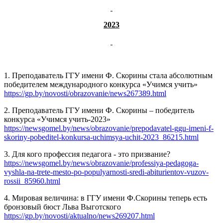
2023
1. Преподаватель ГГУ имени Ф. Скорины стала абсолютным
победителем международного конкурса «Учимся учить»
https://gp.by/novosti/obrazovanie/news267389.html
2. Преподаватель ГГУ имени Ф. Скорины – победитель
конкурса «Учимся учить-2023»
https://newsgomel.by/news/obrazovanie/prepodavatel-ggu-imeni-f-
skoriny-pobeditel-konkursa-uchimsya-uchit-2023_86215.html
3. Для кого профессия педагога - это призвание?
https://newsgomel.by/news/obrazovanie/professiya-pedagoga-
vyshla-na-trete-mesto-po-populyarnosti-sredi-abiturientov-vuzov-
rossii_85960.html
4. Мировая величина: в ГГУ имени Ф.Скорины теперь есть
бронзовый бюст Льва Выготского
https://gp.by/novosti/aktualno/news269207.html