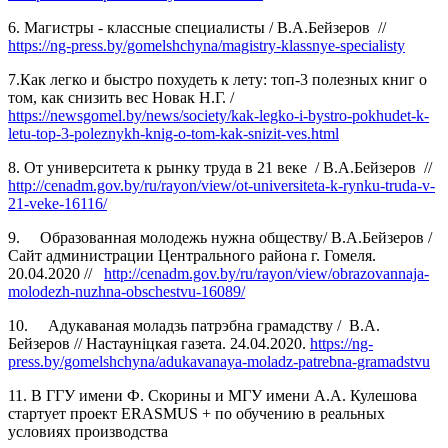
6. Магистры - классные специалисты /
В.А.Бейзеров
//
https://ng-press.by/gomelshchyna/magistry-klassnye-specialisty
7.Как легко и быстро похудеть к лету: топ-3 полезных книг о
том, как снизить вес Новак Н.Г. /
https://newsgomel.by/news/society/kak-legko-i-bystro-pokhudet-k-
letu-top-3-poleznykh-knig-o-tom-kak-snizit-ves.html
8. От университета к рынку труда в 21 веке /
В.А.Бейзеров
//
http://cenadm.gov.by/ru/rayon/view/ot-universiteta-k-rynku-truda-v-
21-veke-16116/
9. Образованная молодежь нужна обществу/ В.А.Бейзеров /
Сайт администрации Центрального района г. Гомеля.
20.04.2020 //
http://cenadm.gov.by/ru/rayon/view/obrazovannaja-
molodezh-nuzhna-obschestvu-16089/
10. Адукаваная моладзь патрэбна грамадству / В.А.
Бейзеров // Настаунiцкая газета. 24.04.2020.
https://ng-
press.by/gomelshchyna/adukavanaya-moladz-patrebna-gramadstvu
11. В ГГУ имени Ф. Скорины и МГУ имени А.А. Кулешова
стартует проект ERASMUS + по обучению в реальных
условиях производства