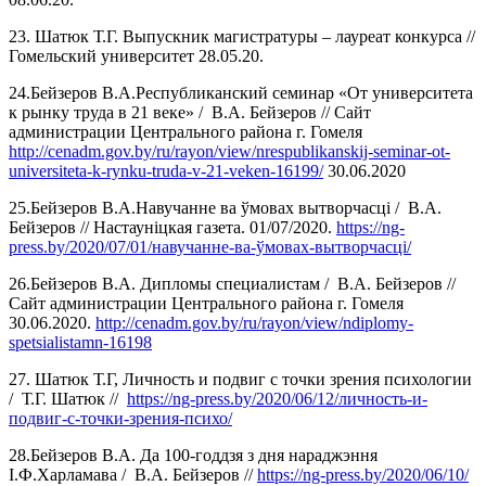
23. Шатюк Т.Г. Выпускник магистратуры – лауреат конкурса //
Гомельский университет 28.05.20.
24.Бейзеров В.А.Республиканский семинар «От университета
к рынку труда в 21 веке» / В.А. Бейзеров // Сайт
администрации Центрального района г. Гомеля
http://cenadm.gov.by/ru/rayon/view/nrespublikanskij-seminar-ot-
universiteta-k-rynku-truda-v-21-veken-16199/
30.06.2020
25.Бейзеров В.А.Навучанне ва ўмовах вытворчасці / В.А.
Бейзеров // Настаунiцкая газета. 01/07/2020.
https://ng-
press.by/2020/07/01/навучанне-ва-ўмовах-вытворчасці/
26.Бейзеров В.А. Дипломы специалистам / В.А. Бейзеров //
Сайт администрации Центрального района г. Гомеля
30.06.2020.
http://cenadm.gov.by/ru/rayon/view/ndiplomy-
spetsialistamn-16198
27. Шатюк Т.Г, Личность и подвиг с точки зрения психологии
/ Т.Г. Шатюк //
https://ng-press.by/2020/06/12/личность-и-
подвиг-с-точки-зрения-психо/
28.Бейзеров В.А. Да 100-годдзя з дня нараджэння
І.Ф.Харламава / В.А. Бейзеров //
https://ng-press.by/2020/06/10/