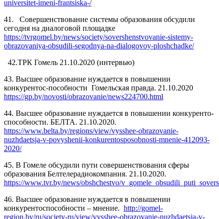
universitet-imeni-frantsiska-/
41. Совершенствование системы образования обсудили
сегодня на диалоговой площадке
https://tvrgomel.by/news/society/sovershenstvovanie-sistemy-
obrazovaniya-obsudili-segodnya-na-dialogovoy-ploshchadke/
42.ТРК Гомель 21.10.2020 (интервью)
43. Высшее образование нуждается в повышении
конкурентос-пособности Гомельская правда. 21.10.2020
https://gp.by/novosti/obrazovanie/news224700.html
44. Высшее образование нуждается в повышении конкуренто-
способности. БЕЛТА. 21.10.2020.
https://www.belta.by/regions/view/vysshee-obrazovanie-
nuzhdaetsja-v-povyshenii-konkurentosposobnosti-mnenie-412093-
2020/
45. В Гомеле обсудили пути совершенствования сферы
образования Белтелерадиокомпания. 21.10.2020.
https://www.tvr.by/news/obshchestvo/v_gomele_obsudili_puti_sover
46. Высшее образование нуждается в повышении
конкурентоспособности – мнение.
http://gomel-
region.by/ru/society-ru/view/vysshee-obrazovanie-nuzhdaetsja-v-