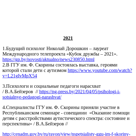
2021
1.Будущий психолог Николай Дорошкин – лауреат
Международного телепроекта «Кубок дружбы – 2021».
https://gp.by/novosti/aktualno/news230850.html
2.В ГГУ им. Ф. Скорины состоялась выставка, героями
которой стали дети с аутизмом
https://www.youtube.com/watch?
v=L21gIvMpX54
3.Психологи и социальные педагоги нарасхват
/
В.А.Бейзеров
//
https://ng-press.by/2021/04/05/psihologi-i-
sotsialnye-pedagogi-narashvat/
4.Специалисты ГГУ им. Ф. Скорины приняли участие в
Республиканском семинаре - совещании «Оказание помощи
детям с расстройствами аутистического спектра: состояние и
перспективы» /
В.А.Бейзеров
//
http://cenadm.gov.by/ru/rayon/view/nspetsialisty-ggu-im-f-skoriny-