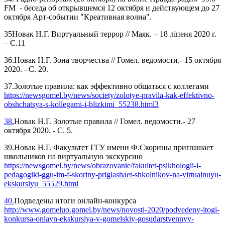
FM - беседа об открывшемся 12 октября и действующем до 27
октября Арт-событии "Креативная волна".
35Новак Н.Г. Виртуальный террор // Маяк. – 18 ліпеня 2020 г.
– С.11
36.Новак Н.Г. Зона творчества // Гомел. ведомости.- 15 октября
2020. - С. 20.
37.Золотые правила: как эффективно общаться с коллегами
https://newsgomel.by/news/society/zolotye-pravila-kak-effektivno-
obshchatsya-s-kollegami-i-blizkimi_55238.html3
38.
Новак Н.Г. Золотые правила // Гомел. ведомости.- 27
октября 2020. - С. 5.
39.Новак Н.Г. Факультет ГГУ имени Ф.Скорины приглашает
школьников на виртуальную экскурсию
https://newsgomel.by/news/obrazovanie/fakultet-psikhologii-i-
pedagogiki-ggu-im-f-skoriny-priglashaet-shkolnikov-na-virtualnuyu-
ekskursiyu_55529.html
40.
Подведены итоги онлайн-конкурса
http://www.gomeluo.gomel.by/news/novosti-2020/podvedeny-itogi-
konkursa-onlayn-ekskursiya-v-gomelskiy-gosudarstvennyy-