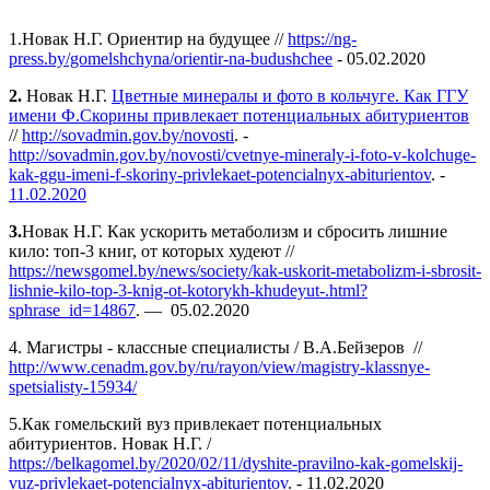
1.Новак Н.Г. Ориентир на будущее //
https://ng-
press.by/gomelshchyna/orientir-na-budushchee
- 05.02.2020
2.
Новак Н.Г.
Цветные минералы и фото в кольчуге. Как ГГУ
имени Ф.Скорины привлекает потенциальных абитуриентов
//
http://sovadmin.gov.by/novosti
. -
http://sovadmin.gov.by/novosti/cvetnye-mineraly-i-foto-v-kolchuge-
kak-ggu-imeni-f-skoriny-privlekaet-potencialnyx-abiturientov
. -
11.02.2020
3.
Новак Н.Г. Как ускорить метаболизм и сбросить лишние
кило: топ-3 книг, от которых худеют //
https://newsgomel.by/news/society/kak-uskorit-metabolizm-i-sbrosit-
lishnie-kilo-top-3-knig-ot-kotorykh-khudeyut-.html?
sphrase_id=14867
. — 05.02.2020
4. Магистры - классные специалисты /
В.А.Бейзеров
//
http://www.cenadm.gov.by/ru/rayon/view/magistry-klassnye-
spetsialisty-15934/
5.Как гомельский вуз привлекает потенциальных
абитуриентов. Новак Н.Г. /
https://belkagomel.by/2020/02/11/dyshite-pravilno-kak-gomelskij-
vuz-privlekaet-potencialnyx-abiturientov
. - 11.02.2020