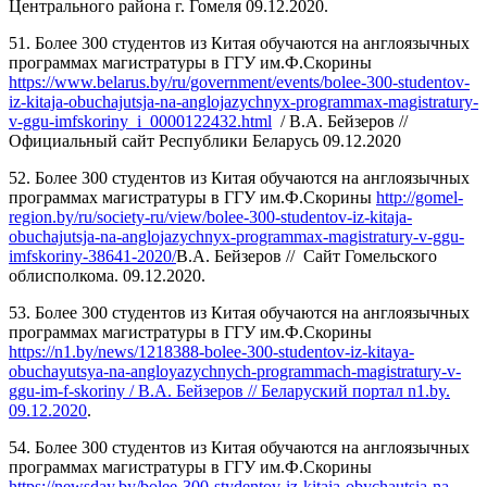
Центрального района г. Гомеля 09.12.2020.
51. Более 300 студентов из Китая обучаются на англоязычных
программах магистратуры в ГГУ им.Ф.Скорины
https://www.belarus.by/ru/government/events/bolee-300-studentov-
iz-kitaja-obuchajutsja-na-anglojazychnyx-programmax-magistratury-
v-ggu-imfskoriny_i_0000122432.html
/ В.А. Бейзеров //
Официальный сайт Республики Беларусь 09.12.2020
52. Более 300 студентов из Китая обучаются на англоязычных
программах магистратуры в ГГУ им.Ф.Скорины
http://gomel-
region.by/ru/society-ru/view/bolee-300-studentov-iz-kitaja-
obuchajutsja-na-anglojazychnyx-programmax-magistratury-v-ggu-
imfskoriny-38641-2020/
В.А. Бейзеров // Сайт Гомельского
облисполкома. 09.12.2020.
53. Более 300 студентов из Китая обучаются на англоязычных
программах магистратуры в ГГУ им.Ф.Скорины
https://n1.by/news/1218388-bolee-300-studentov-iz-kitaya-
obuchayutsya-na-angloyazychnych-programmach-magistratury-v-
ggu-im-f-skoriny / В.А. Бейзеров // Беларуский портал n1.by.
09.12.2020
.
54. Более 300 студентов из Китая обучаются на англоязычных
программах магистратуры в ГГУ им.Ф.Скорины
https://newsday.by/bolee-300-stydentov-iz-kitaia-obychautsia-na-