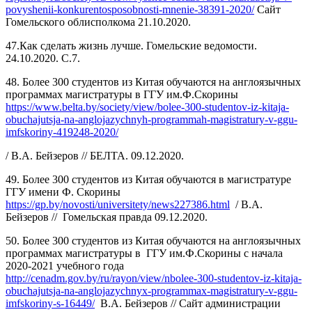
povyshenii-konkurentosposobnosti-mnenie-38391-2020/
Сайт
Гомельского облисполкома 21.10.2020.
47.Как сделать жизнь лучше. Гомельские ведомости.
24.10.2020. С.7.
48. Более 300 студентов из Китая обучаются на англоязычных
программах магистратуры в ГГУ им.Ф.Скорины
https://www.belta.by/society/view/bolee-300-studentov-iz-kitaja-
obuchajutsja-na-anglojazychnyh-programmah-magistratury-v-ggu-
imfskoriny-419248-2020/
/ В.А. Бейзеров // БЕЛТА. 09.12.2020.
49. Более 300 студентов из Китая обучаются в магистратуре
ГГУ имени Ф. Скорины
https://gp.by/novosti/universitety/news227386.html
/ В.А.
Бейзеров // Гомельская правда 09.12.2020.
50. Более 300 студентов из Китая обучаются на англоязычных
программах магистратуры в ГГУ им.Ф.Скорины с начала
2020-2021 учебного года
http://cenadm.gov.by/ru/rayon/view/nbolee-300-studentov-iz-kitaja-
obuchajutsja-na-anglojazychnyx-programmax-magistratury-v-ggu-
imfskoriny-s-16449/
В.А. Бейзеров // Сайт администрации