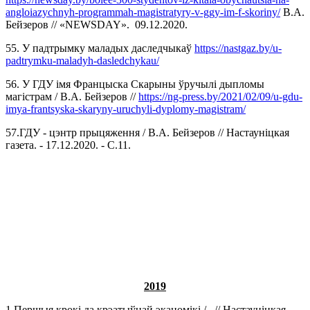
angloiazychnyh-programmah-magistratyry-v-ggy-im-f-skoriny/
В.А.
Бейзеров // «NEWSDAY». 09.12.2020.
55. У падтрымку маладых даследчыкаў
https://nastgaz.by/u-
padtrymku-maladyh-dasledchykau/
56. У ГДУ імя Францыска Скарыны ўручылі дыпломы
магістрам / В.А. Бейзеров //
https://ng-press.by/2021/02/09/u-gdu-
imya-frantsyska-skaryny-uruchyli-dyplomy-magistram/
57.ГДУ - цэнтр прыцяження / В.А. Бейзеров // Настаунiцкая
газета. - 17.12.2020. - С.11.
2019
1.Першыя крокі да крэатыўнай эканомікі /
//
Настауніцкая