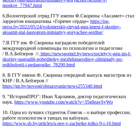
moskve_77947.html
6.Волонтерский отряд ГГУ имени Ф.Скорины «Аксамит» стал
лауреатом инициативы «Горячее сердце»
https://ng-
press.by/2022/05/24/volonterskij-otryad-ggu-imeni-f-skoriny-
aksamit-stal-laureatom-initsiativy-goryachee-serdtse/
7.В ГГУ им. Ф.Скорины наградили победителей
международной олимпиады по психологии и педагогике
/
В.А.Бейзеров
//.
https://newsgomel.by/news/society/v-ggu-im-f-
skoriny-nagradili-pobediteley-mezhdunarodnoy-olimpiady-po-
psikhologii-i-pedagogike_78290.html
8. В ГГУ имени Ф. Скорины очередной выпуск магистров из
КНР /
В.А.Бейзеров
//
https://gp.by/novosti/obrazovanie/news255340.html
9. "ИсторияПРО": Иван Харламов, доктор педагогических
наук.
https://www.youtube.com/watch?v=35g0eavSyWo
10. Одна из лучших студенток Гомеля – о выборе профессии,
работе психологом и танцах на каблуках.
https://www.sb.by/articles/u-nee-v-zachetke-tolko-9-i-10.html