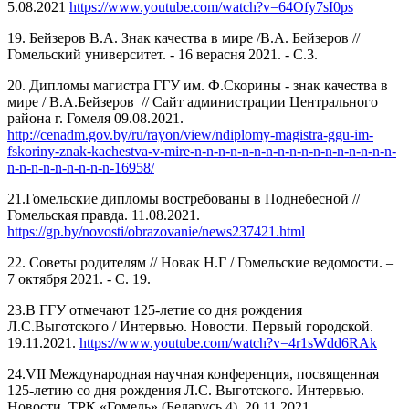
5.08.2021
https://www.youtube.com/watch?v=64Ofy7sI0ps
19. Бейзеров В.А. Знак качества в мире /В.А. Бейзеров //
Гомельский университет. - 16 верасня 2021. - С.3.
20. Дипломы магистра ГГУ им. Ф.Скорины - знак качества в
мире / В.А.Бейзеров // Сайт администрации Центрального
района г. Гомеля 09.08.2021.
http://cenadm.gov.by/ru/rayon/view/ndiplomy-magistra-ggu-im-
fskoriny-znak-kachestva-v-mire-n-n-n-n-n-n-n-n-n-n-n-n-n-n-n-n-n-
n-n-n-n-n-n-n-n-n-16958/
21.Гомельские дипломы востребованы в Поднебесной //
Гомельская правда. 11.08.2021.
https://gp.by/novosti/obrazovanie/news237421.html
22. Советы родителям // Новак Н.Г / Гомельские ведомости. –
7 октября 2021. - С. 19.
23.В ГГУ отмечают 125-летие со дня рождения
Л.С.Выготского / Интервью. Новости. Первый городской.
19.11.2021.
https://www.youtube.com/watch?v=4r1sWdd6RAk
24.VII Международная научная конференция, посвященная
125-летию со дня рождения Л.С. Выготского. Интервью.
Новости. ТРК «Гомель» (Беларусь 4). 20.11.2021.