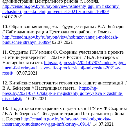
администрации Центрального района г. Гомеля.
http://cenadm.gov.by/ru/rayon/view/nstudenty-ggu-im-f-skoriny-
uchastniki-proekta-letnij-universitet-2021-v-rossiin-16900/
04.07.2021
10. Образованная молодежь – будущее страны / В.А. Бейзеров
// Сайт администрации Центрального района г. Гомеля
http://cenadm.gov.by/ru/rayon/view/nobrazovannaja-molodezh-
buduschee-stranyn-16899/
02.07.2021
11. Студенты ГГУ имени Ф. Скорины участвовали в проекте
«Летний университет – 2021» в России / В.А. Бейзеров //
Настаунiцкая газета.
https://ng-press.by/2021/07/07/studenty-ggu-
imeni-f-skoriny-uchastvovali-v-proekte-letnij-universitet-2021-v-
rossii/
07.07.2021
12. Китайские магистранты готовятся к защите диссертаций /
В.А. Бейзеров // Настаунiцкая газета.
https://ng-
press.by/2021/07/16/kitajskie-magistranty-gotovyatsya-k-zashhite-
dissertatsij/
16.07.2021
13. Подготовка иностранных студентов в ГГУ им.Ф.Скорины
/ В.А. Бейзеров // Сайт администрации Центрального района
г. Гомеля
http://cenadm.gov.by/ru/rayon/view/podgotovka-
inostrannyx-studentov-v-ggu-imfskoriny-16914/
14.07.2021