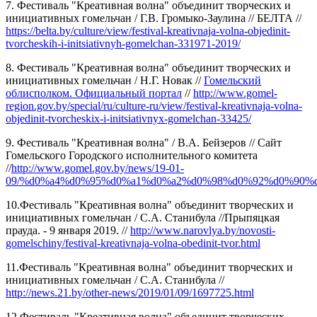
7. Фестиваль "Креативная волна" объединит творческих и
инициативных гомельчан / Г.В. Громыко-Заулина // БЕЛТА //
https://belta.by/culture/view/festival-kreativnaja-volna-objedinit-
tvorcheskih-i-initsiativnyh-gomelchan-331971-2019/
8. Фестиваль "Креативная волна" объединит творческих и
инициативных гомельчан / Н.Г. Новак //
Гомельский
облисполком. Официальный портал
//
http://www.gomel-
region.gov.by/special/ru/culture-ru/view/festival-kreativnaja-volna-
objedinit-tvorcheskix-i-initsiativnyx-gomelchan-33425/
9. Фестиваль "Креативная волна" / В.А. Бейзеров // Сайт
Гомельского Городского исполнительного комитета
//
http://www.gomel.gov.by/news/19-01-
09/%d0%a4%d0%95%d0%a1%d0%a2%d0%98%d0%92%d0%90%
10.Фестиваль "Креативная волна" объединит творческих и
инициативных гомельчан / С.А. Станибула //Прыпяцкая
прауда. - 9 января 2019. //
http://www.narovlya.by/novosti-
gomelschiny/festival-kreativnaja-volna-obedinit-tvor.html
11.Фестиваль "Креативная волна" объединит творческих и
инициативных гомельчан / С.А. Станибула //
http://news.21.by/other-news/2019/01/09/1697725.html
12.Фестиваль "Креативная волна" объединит творческих