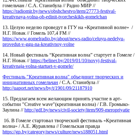
гомельчан / С.А. Станибула // Радио МИР //
https://radiomir.by/news/obshchestvo/item/27773-festival-
kreativnaya-volna-ob-edinit-tvorcheskikh-gomelchan
13. Целую неделю проведут в ГГУ на «Креативной волне» /
Н.Г. Новак // Гомель 107,4 FM //
https://www.gomelradio.by/about/news-radio/celuyu-nedelyu-
provedut-v-ggu-na-kreativnoy-volne
14. Новый фестиваль “Креативная волна” стартует в Гомеле /
Н.Г. Новак //
https://beliner.by/2019/01/10/novyj-festival-
kreativnaja-volna-startuet-v-gomele/
Фестиваль "Креативная волна" объединит творческих и
инициативных гомельчан
/ С.А. Станибула //
http://uaport.net/news/by/t/1901/09/21187910
15. Предлагаем всем желающим принять участие в арт-
событии "Creative wave"(креативная волна) / Г.В. Громыко-
Заулина //
http://gdf.by/news/civil-society/item/909-meropriyatie
16. В Гомеле стартовал творческий фестиваль «Креативная
волна» / А.Е. Журавлева // Гомельская правда
https://gp.by/category/news/culture/news188051.html