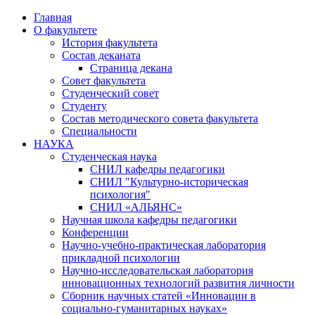
Главная
О факультете
История факультета
Состав деканата
Страница декана
Совет факультета
Студенческий совет
Студенту
Состав методического совета факультета
Специальности
НАУКА
Студенческая наука
СНИЛ кафедры педагогики
СНИЛ "Культурно-историческая
психология"
СНИЛ «АЛЬЯНС»
Научная школа кафедры педагогики
Конференции
Научно-учебно-практическая лаборатория
прикладной психологии
Научно-исследовательская лаборатория
инновационных технологий развития личности
Сборник научных статей «Инновации в
социально-гуманитарных науках»