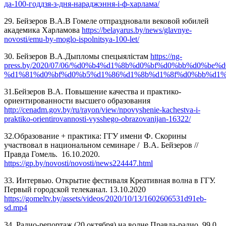
да-100-годдзя-з-дня-нараджэння-і-ф-харлама/
29. Бейзеров В.А.В Гомеле отпраздновали вековой юбилей
академика Харламова
https://belayarus.by/news/glavnye-
novosti/emu-by-moglo-ispolnitsya-100-let/
30. Бейзеров В.А.Дыпломы спецыялістам
https://ng-
press.by/2020/07/06/%d0%b4%d1%8b%d0%bf%d0%bb%d0%be%
%d1%81%d0%bf%d0%b5%d1%86%d1%8b%d1%8f%d0%bb%d1%
31.
Бейзеров В.А. Повышение качества и практико-
ориентированности высшего образования
http://cenadm.gov.by/ru/rayon/view/npovyshenie-kachestva-i-
praktiko-orientirovannosti-vysshego-obrazovanijan-16322/
32.Образование + практика: ГГУ имени Ф. Скорины
участвовал в национальном семинаре / В.А. Бейзеров //
Правда Гомель. 16.10.2020.
https://gp.by/novosti/novosti/news224447.html
33. Интервью. Открытие фестиваля Креативная волна в ГГУ.
Первый городской телеканал. 13.10.2020
https://gomeltv.by/assets/videos/2020/10/13/1602606531d91eb-
sd.mp4
34. Радио-репортаж (20 октября) на волне Правда-радио 99.0