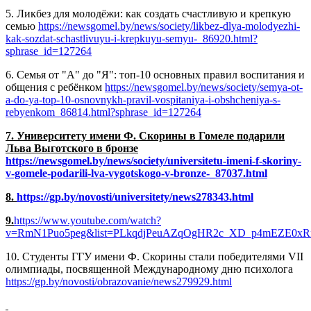
5. Ликбез для молодёжи: как создать счастливую и крепкую
семью
https://newsgomel.by/news/society/likbez-dlya-molodyezhi-
kak-sozdat-schastlivuyu-i-krepkuyu-semyu-_86920.html?
sphrase_id=127264
6. Семья от "А" до "Я": топ-10 основных правил воспитания и
общения с ребёнком
https://newsgomel.by/news/society/semya-ot-
a-do-ya-top-10-osnovnykh-pravil-vospitaniya-i-obshcheniya-s-
rebyenkom_86814.html?sphrase_id=127264
7. Университету имени Ф. Скорины в Гомеле подарили
Льва Выготского в бронзе
https://newsgomel.by/news/society/universitetu-imeni-f-skoriny-
v-gomele-podarili-lva-vygotskogo-v-bronze-_87037.html
8.
https://gp.by/novosti/universitety/news278343.html
9.
https://www.youtube.com/watch?
v=RmN1Puo5peg&list=PLkqdjPeuAZqOgHR2c_XD_p4mEZE0xRf
10. Студенты ГГУ имени Ф. Скорины стали победителями VII
олимпиады, посвященной Международному дню психолога
https://gp.by/novosti/obrazovanie/news279929.html