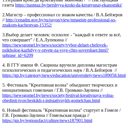
газета
https://nastgaz.by/pershyya-kroki-da-kreatyunaj-ekanomiki/
2.Магистр – профессионал со знаком качества /
В.А.Бейзеров
//
http://cenadm.gov.by/ru/rayon/view/nmagistr-professional-so-
znakom-kachestvan-15352/
3.Выбор делает человек: психолог - "каждый в ответе за всё,
что совершает" /
Е.А.Лупекина
//
https://newsgomel.by/news/society/vybor-delaet-chelovek-
psikholog-kazhdyy-v-otvete-za-vsye-chto-sovershaet.html?
sphrase_id=6209
4. В ГГУ имени Ф. Скорины вручили дипломы магистрам
психологических и педагогических наук /
В.А.Бейзеров
//
https://gp.by/category/news/education/universitety/news189058.html
5. Фестиваль "Креативная волна" объединит творческих и
инициативных гомельчан / Г.В. Громыко-Заулина //
https://newsgomel.by/news/society/festival-kreativnaya-volna-
obedinit-tvorcheskikh-i-initsiativnykh-gomelchan.html
6. Новый фестиваль "Креативная волна" стартует в Гомеле /
Г.В. Громыко-Заулина // Гомельская правда //
https://gp.by/regionsfact/culture/news187901.html