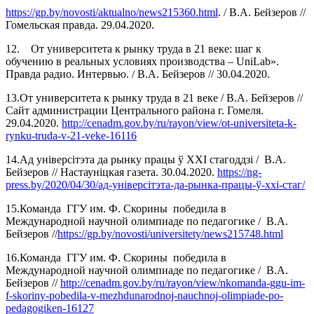
https://gp.by/novosti/aktualno/news215360.html
. / В.А. Бейзеров //
Гомельская правда. 29.04.2020.
12. От университета к рынку труда в 21 веке: шаг к
обучению в реальных условиях производства – UniLab».
Правда радио. Интервью. / В.А. Бейзеров // 30.04.2020.
13.От университета к рынку труда в 21 веке / В.А. Бейзеров //
Сайт администрации Центрального района г. Гомеля.
29.04.2020.
http://cenadm.gov.by/ru/rayon/view/ot-universiteta-k-
rynku-truda-v-21-veke-16116
14.Ад універсітэта да рынку працы ў XXI стагоддзі / В.А.
Бейзеров // Настаунiцкая газета. 30.04.2020.
https://ng-
press.by/2020/04/30/ад-універсітэта-да-рынка-працы-ў-xxi-стаг/
15.Команда ГГУ им. Ф. Скорины победила в
Международной научной олимпиаде по педагогике / В.А.
Бейзеров //
https://gp.by/novosti/universitety/news215748.html
16.Команда ГГУ им. Ф. Скорины победила в
Международной научной олимпиаде по педагогике / В.А.
Бейзеров //
http://cenadm.gov.by/ru/rayon/view/nkomanda-ggu-im-
f-skoriny-pobedila-v-mezhdunarodnoj-nauchnoj-olimpiade-po-
pedagogiken-16127