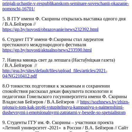
prinjali-uchastie-v-respublikanskom-seminare-soveschanii-okazanie-
pomoschi-16701/
5. В ГГУ имени Ф. Скорины открылась выставка одного дня
/
В.А.Бейзеров
//
https://gp.by/novosti/obrazovanie/news232392.html
6. Студент ГГУ имени Ф.Скорины стал лауреатом
престижного международного фестиваля
https://gp.by/novosti/aktualno/news233590.html
7. Навука мяняць свет да лепшага (Настаўніцкая газетa)
/
В.А.Бейзеров
//
http://gsu.by/sites/default/files/upload_files/articles/2021-
04/NG210412.pdf
8.О тонкостях подготовки к экзаменам и сохранении
спокойствия рассказал декан факультета психологии и
педагогики Гомельского госуниверситета имени Ф. Скорины
Владислав Бейзеров /
В.А.Бейзеров
//
https://sozhnews.by/zhizn-
rajona/o-tom-kak-projti-vstupitelnuyu-kampaniyu-s-naimenshimi-
dushevnymi-i-emotsionalnymi-zatratami-v-besede-so-spetsialistom
9. Cтуденты ГГУ им. Ф. Скорины – участники проекта
«Летний университет -2021» в России / В.А. Бейзеров // Сайт