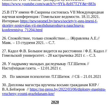
https://www.youtube.com/watch?v=9Yk-8zH7T2Y&t=883s
25.В ГГУ имени Ф.Скорины состоялась VII Международная
научная конференция / Гомельские ведомости. 18.11.2021.
Интервью
https://newsgomel.by/news/society/v-ggu-imeni-f-
skoriny-sostoyalas-vii-mezhdunarodnaya-nauchnaya-
konferentsiya_71204.html
26. Спокойствие, только спокойствие… /Журавлева А.Е.//
Маяк. – 13 студзеня 2021. – С.7.
27. Кадол Ф.В. Большое видится на расстоянии / Ф.Е. Кадол //
Гомельский университет. - 28 кастрычніка 2021 г. – С.3.
28. У падрымку маладых даследчыкау /Т.Г.Шатюк //
Настаўнiцкая газета. – 12.01.2021 г.
29. По законам психологии /Т.Г.Шатюк // СБ – 21.01.2021
30. Дипломы магистра вручены восьми гражданам КНР /
В.А.Бейзеров //
https://ng-press.by/2022/03/06/diplomy-magistra-
vrucheny-vosmi-grazhdanam-knr/
2020