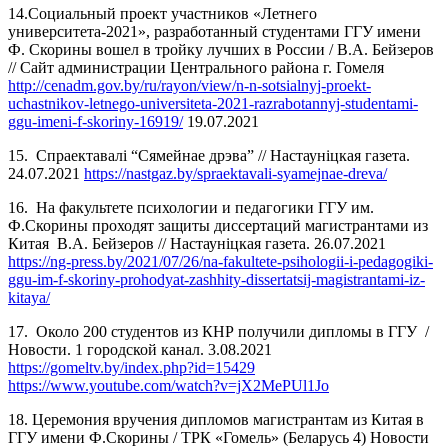
14.Социальный проект участников «Летнего
университета-2021», разработанный студентами ГГУ имени
Ф. Скорины вошел в тройку лучших в России / В.А. Бейзеров
// Сайт администрации Центрального района г. Гомеля
http://cenadm.gov.by/ru/rayon/view/n-n-sotsialnyj-proekt-
uchastnikov-letnego-universiteta-2021-razrabotannyj-studentami-
ggu-imeni-f-skoriny-16919/
19.07.2021
15. Спраектавалі “Сямейнае дрэва” // Настаунiцкая газета.
24.07.2021
https://nastgaz.by/spraektavali-syamejnae-dreva/
16. На факультете психологии и педагогики ГГУ им.
Ф.Скорины проходят защиты диссертаций магистрантами из
Китая В.А. Бейзеров // Настаунiцкая газета. 26.07.2021
https://ng-press.by/2021/07/26/na-fakultete-psihologii-i-pedagogiki-
ggu-im-f-skoriny-prohodyat-zashhity-dissertatsij-magistrantami-iz-
kitaya/
17. Около 200 студентов из КНР получили дипломы в ГГУ /
Новости. 1 городской канал. 3.08.2021
https://gomeltv.by/index.php?id=15429
https://www.youtube.com/watch?v=jX2MePUl1Jo
18. Церемония вручения дипломов магистрантам из Китая в
ГГУ имени Ф.Скорины / ТРК «Гомель» (Беларусь 4) Новости