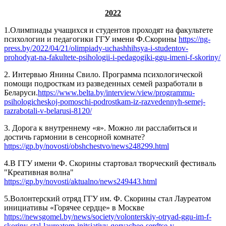
2022
1.Олимпиады учащихся и студентов проходят на факультете
психологии и педагогики ГГУ имени Ф.Скорины
https://ng-
press.by/2022/04/21/olimpiady-uchashhihsya-i-studentov-
prohodyat-na-fakultete-psihologii-i-pedagogiki-ggu-imeni-f-skoriny/
2. Интервью Янины Свило. Программа психологической
помощи подросткам из разведенных семей разработали в
Беларуси.
https://www.belta.by/interview/view/programmu-
psihologicheskoj-pomoschi-podrostkam-iz-razvedennyh-semej-
razrabotali-v-belarusi-8120/
3. Дорога к внутреннему «я». Можно ли расслабиться и
достичь гармонии в сенсорной комнате?
https://gp.by/novosti/obshchestvo/news248299.html
4.В ГГУ имени Ф. Скорины стартовал творческий фестиваль
"Креативная волна"
https://gp.by/novosti/aktualno/news249443.html
5.Волонтерский отряд ГГУ им. Ф. Скорины стал Лауреатом
инициативы «Горячее сердце» в Москве
https://newsgomel.by/news/society/volonterskiy-otryad-ggu-im-f-
skoriny-stal-laureatom-initsiativy-goryachee-serdtse-v-